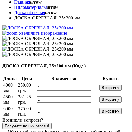
Главная
arrow
Пиломатериалы
arrow
Доска обрезная
arrow
ДОСКА ОБРЕЗНАЯ, 25х200 мм
Увеличить изображение
ДОСКА ОБРЕЗНАЯ, 25х200 мм
(Код:
)
Длина
Цена
Количество
Купить
4000
250.00
В корзину
мм
грн.
4500
281.25
В корзину
мм
грн.
6000
375.00
В корзину
мм
грн.
Возникли вопросы?
Получите на них ответы!
Обратный звонок
Будем рады помочь с выбором нашей