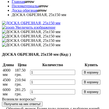
Главная
arrow
Пиломатериалы
arrow
Доска обрезная
arrow
ДОСКА ОБРЕЗНАЯ, 25х150 мм
Увеличить изображение
ДОСКА ОБРЕЗНАЯ, 25х150 мм
(Код:
)
Длина
Цена
Количество
Купить
4000
187.50
В корзину
мм
грн.
4500
210.94
В корзину
мм
грн.
6000
281.25
В корзину
мм
грн.
Возникли вопросы?
Получите на них ответы!
Обратный звонок
Будем рады помочь с выбором нашей